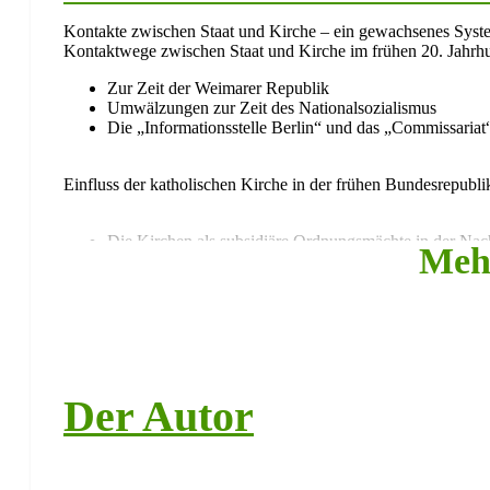
Kontakte zwischen Staat und Kirche – ein gewachsenes Syst
Kontaktwege zwischen Staat und Kirche im frühen 20. Jahrh
Zur Zeit der Weimarer Republik
Umwälzungen zur Zeit des Nationalsozialismus
Die „Informationsstelle Berlin“ und das „Commissariat
Einfluss der katholischen Kirche in der frühen Bundesrepubli
Die Kirchen als subsidiäre Ordnungsmächte in der Nach
Meh
Erzbischof Frings und sein politischer Beauftragter Böh
Gemeinwohlverantwortung vor Eigeninteressen
Etablierung des „Katholischen Büros Bonn“
Das „Kommissariat der deutschen Bischöfe – Katholisches B
Vom „Ein-Mann-Unternehmen Böhler“
Der Autor
zur institutionalisierten Verbindungsstelle unter Wilhel
1966-1969: Das Katholische Büro unter Heinrich Ten
1969-1976: Das Katholische Büro unter Wilhelm Wöst
1977-1999: Das Katholische Büro unter Paul Bocklet