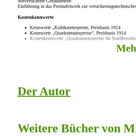
Mitversicherte Gebäudeteile
Einführung in das Preistafelwerk zur versicherungstechnisc
Kostenkennwerte
Kennwerte „Kubikmeterpreise, Preisbasis 1914
Kennwerte „Quadratmaterpreise“, Preisbasis 1914
Kostenkennwerte „Quadratmeterpreise für Stahlbetonha
Meh
Gebäudezustandswert/ Lebensdauer ganzer Gebäude und 
Zustandswert von Gebäuden in Abhängigkeit vom Alte
Lebensdauer einzelner Bauteile
Der Autor
Preistafeln
Reinigungsarbeiten
Erd- und Abbrucharbeiten
Entwässerungsarbeiten
Mauer- und Trockenbauarbeiten
Stahlbetonarbeiten
Weitere Bücher von M
Natursteinarbeiten
Abdichtungsarbeiten