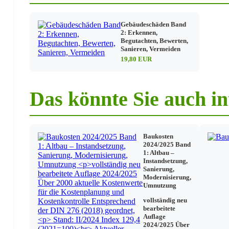
Zimmermann- und Holzbauarbeiten
Spenglerarbeiten (Flaschnerarbeiten)
Dachdeckerarbeiten
Gebäudeschäden Band
2: Erkennen,
Besondere- und unübliche Bauarbeiten
Begutachten, Bewerten,
Putz- und Stuckarbeiten
Sanieren, Vermeiden
Fliesen- und Spaltplattenarbeiten
19,80 EUR
Estrich- und Asphaltarbeiten
Bauschreinerarbeiten
Parkettverlegearbeiten
Bauschlosserarbeiten
Das könnte Sie auch in
Rollladenbau- und Jalousiearbeiten
Glaserarbeiten
Maler- und Lackierarbeiten
Bodenlegerarbeiten
Tapezierarbeiten
Baukosten
Lüftungstechnische Installationsarbeiten
2024/2025 Band
1: Altbau –
Heizungsbauarbeiten
Instandsetzung,
Gas-, Wasser- und Sanitärarbeiten
Sanierung,
Elektroinstallationsarbeiten und Antennenbau
Modernisierung,
Isolationsarbeiten
Umnutzung
Gerüstbauarbeiten
Betonwerksteinarbeiten
vollständig neu
Baustelleneinrichtungsarbeiten
bearbeitete
Auflage
2024/2025 Über