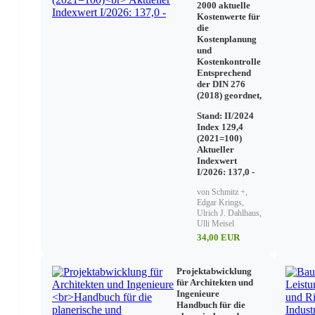
2000 aktuelle
Verbraucherinformationen und aktuelle WEB-Adressen
Kostenwerte für
Industrie- und Handelskammern (Sachverständigen-Listen)
die
Landesämter für Statistiken (Bezug der Preisindizes)
Kostenplanung
Prüfstellen für nicht geregelte Bauprodukte
und
Interessenvereinigung der Mieter Deutschlands
Kostenkontrolle
Nichtmetrische Maße
Entsprechend
Weiterführende Literatur
der DIN 276
(2018) geordnet,
Zeitwertmonogramm
Sachversicherungsunternehmen
Stand: II/2024
Index 129,4
(2021=100)
Aktueller
Indexwert
I/2026: 137,0 -
von Schmitz +,
Edgar Krings,
Ulrich J. Dahlhaus,
Ulli Meisel
34,00 EUR
Projektabwicklung
für Architekten und
Ingenieure
Handbuch für die